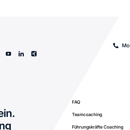
Mob
FAQ
ein.
Teamcoaching
ing
Führungskräfte Coaching