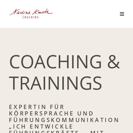
Zum
Inhalt
springen
COACHING &
TRAININGS
EXPERTIN FÜR
KÖRPERSPRACHE UND
FÜHRUNGSKOMMUNIKATION
„ICH ENTWICKLE
FÜHRUNGSKRÄFTE – MIT