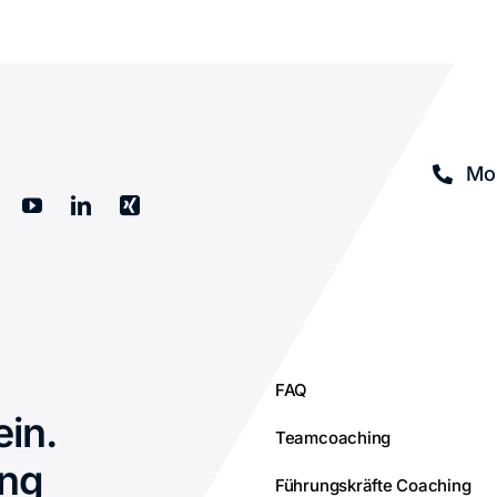
Mob
FAQ
ein.
Teamcoaching
ing
Führungskräfte Coaching