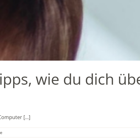
ipps, wie du dich ü
omputer [...]
e