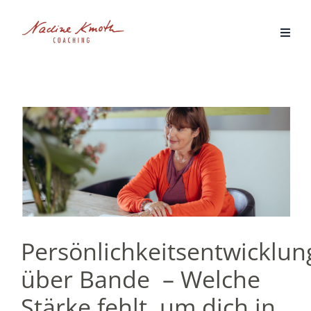
Zum
Inhalt
springen
LUNG
Persönlichkeitsentwicklun
über Bande – Welche
Stärke fehlt, um dich in