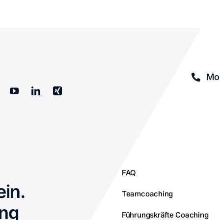
Mob
FAQ
ein.
Teamcoaching
ing
Führungskräfte Coaching