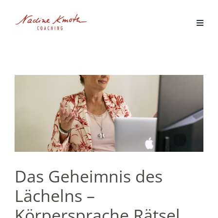
Zum
Inhalt
springen
Das Geheimnis des
Lächelns –
Körpersprache Rätsel