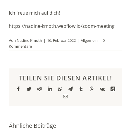
Ich freue mich auf dich!
https://nadine-kmoth.webflow.io/zoom-meeting
Von
Nadine Kmoth
|
16. Februar 2022
|
Allgemein
|
0
Kommentare
TEILEN SIE DIESEN ARTIKEL!
Facebook
Twitter
Reddit
LinkedIn
WhatsApp
Telegram
Tumblr
Pinterest
Vk
Xing
E-
Mail
ETORIK©
Ähnliche Beiträge